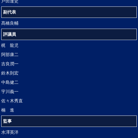
戸田達史
副代表
髙橋良輔
評議員
梶 龍児
阿部康二
吉良潤一
鈴木則宏
中島健二
宇川義一
佐々木秀直
楠 進
監事
水澤英洋