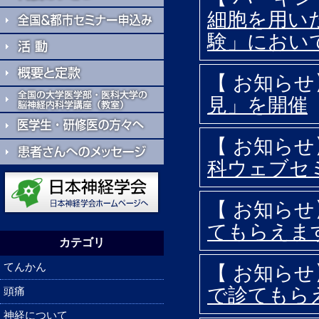
細胞を用い
験」におい
【 お知ら
見」を開催
【 お知ら
科ウェブセミ
【 お知ら
てもらえま
カテゴリ
てんかん
【 お知ら
で診てもら
頭痛
神経について