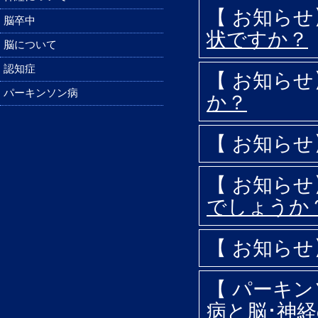
【 お知ら
脳卒中
状ですか？
脳について
認知症
【 お知ら
パーキンソン病
か？
【 お知ら
【 お知ら
でしょうか
【 お知ら
【 パーキ
病と脳･神